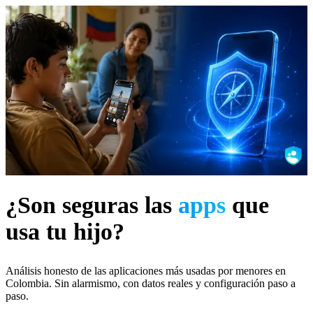
Inicio
Funciones
Expertos
Planes
FAQ
Recursos
Latam
BETA PRIVADA
Blog
/
Apps Seguras
Análisis · Apps · Colombia
¿Son seguras las
apps
que
usa tu hijo?
Análisis honesto de las aplicaciones más usadas por menores en
Colombia. Sin alarmismo, con datos reales y configuración paso a
paso.