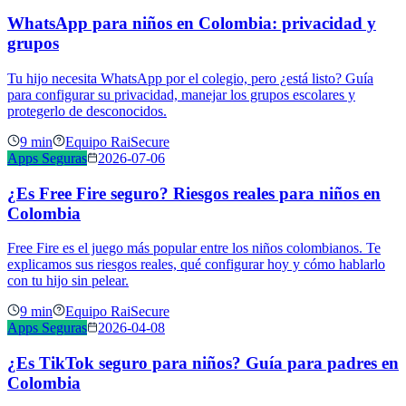
WhatsApp para niños en Colombia: privacidad y
grupos
Tu hijo necesita WhatsApp por el colegio, pero ¿está listo? Guía
para configurar su privacidad, manejar los grupos escolares y
protegerlo de desconocidos.
9 min
Equipo RaiSecure
Apps Seguras
2026-07-06
¿Es Free Fire seguro? Riesgos reales para niños en
Colombia
Free Fire es el juego más popular entre los niños colombianos. Te
explicamos sus riesgos reales, qué configurar hoy y cómo hablarlo
con tu hijo sin pelear.
9 min
Equipo RaiSecure
Apps Seguras
2026-04-08
¿Es TikTok seguro para niños? Guía para padres en
Colombia